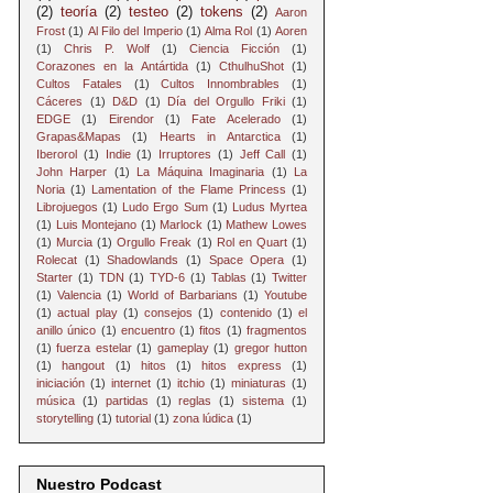
(2)
teoría
(2)
testeo
(2)
tokens
(2)
Aaron
Frost
(1)
Al Filo del Imperio
(1)
Alma Rol
(1)
Aoren
(1)
Chris P. Wolf
(1)
Ciencia Ficción
(1)
Corazones en la Antártida
(1)
CthulhuShot
(1)
Cultos Fatales
(1)
Cultos Innombrables
(1)
Cáceres
(1)
D&D
(1)
Día del Orgullo Friki
(1)
EDGE
(1)
Eirendor
(1)
Fate Acelerado
(1)
Grapas&Mapas
(1)
Hearts in Antarctica
(1)
Iberorol
(1)
Indie
(1)
Irruptores
(1)
Jeff Call
(1)
John Harper
(1)
La Máquina Imaginaria
(1)
La
Noria
(1)
Lamentation of the Flame Princess
(1)
Librojuegos
(1)
Ludo Ergo Sum
(1)
Ludus Myrtea
(1)
Luis Montejano
(1)
Marlock
(1)
Mathew Lowes
(1)
Murcia
(1)
Orgullo Freak
(1)
Rol en Quart
(1)
Rolecat
(1)
Shadowlands
(1)
Space Opera
(1)
Starter
(1)
TDN
(1)
TYD-6
(1)
Tablas
(1)
Twitter
(1)
Valencia
(1)
World of Barbarians
(1)
Youtube
(1)
actual play
(1)
consejos
(1)
contenido
(1)
el
anillo único
(1)
encuentro
(1)
fitos
(1)
fragmentos
(1)
fuerza estelar
(1)
gameplay
(1)
gregor hutton
(1)
hangout
(1)
hitos
(1)
hitos express
(1)
iniciación
(1)
internet
(1)
itchio
(1)
miniaturas
(1)
música
(1)
partidas
(1)
reglas
(1)
sistema
(1)
storytelling
(1)
tutorial
(1)
zona lúdica
(1)
Nuestro Podcast