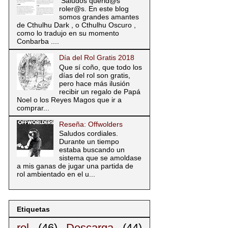
Saludos querid@s
roler@s. En este blog
somos grandes amantes
de Cthulhu Dark , o Cthulhu Oscuro ,
como lo tradujo en su momento
Conbarba ....
Día del Rol Gratis 2018
Que sí coño, que todo los
días del rol son gratis,
pero hace más ilusión
recibir un regalo de Papá
Noel o los Reyes Magos que ir a
comprar...
Reseña: Offwolders
Saludos cordiales.
Durante un tiempo
estaba buscando un
sistema que se amoldase
a mis ganas de jugar una partida de
rol ambientado en el u...
Etiquetas
rol
(46)
Descarga
(44)