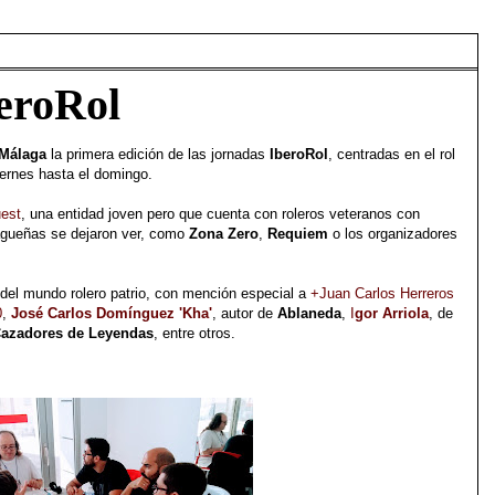
eroRol
Málaga
la primera edición de las jornadas
IberoRol
, centradas en el rol
iernes hasta el domingo.
est
, una entidad joven pero que cuenta con roleros veteranos con
agueñas se dejaron ver, como
Zona Zero
,
Requiem
o los organizadores
el mundo rolero patrio, con mención especial a
+Juan Carlos Herreros
0
,
José Carlos Domínguez 'Kha'
, autor de
Ablaneda
,
I
gor Arriola
, de
azadores de Leyendas
, entre otros.