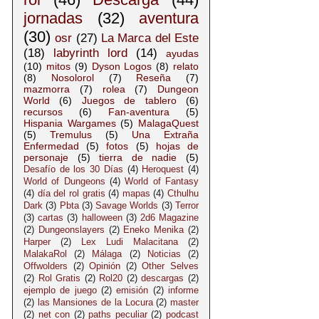
jornadas
(32)
aventura
(30)
osr
(27)
La Marca del Este
(18)
labyrinth lord
(14)
ayudas
(10)
mitos
(9)
Dyson Logos
(8)
relato
(8)
Nosolorol
(7)
Reseña
(7)
mazmorra
(7)
rolea
(7)
Dungeon
World
(6)
Juegos de tablero
(6)
recursos
(6)
Fan-aventura
(5)
Hispania Wargames
(5)
MalagaQuest
(5)
Tremulus
(5)
Una Extraña
Enfermedad
(5)
fotos
(5)
hojas de
personaje
(5)
tierra de nadie
(5)
Desafío de los 30 Días
(4)
Heroquest
(4)
World of Dungeons
(4)
World of Fantasy
(4)
día del rol gratis
(4)
mapas
(4)
Cthulhu
Dark
(3)
Pbta
(3)
Savage Worlds
(3)
Terror
(3)
cartas
(3)
halloween
(3)
2d6 Magazine
(2)
Dungeonslayers
(2)
Eneko Menika
(2)
Harper
(2)
Lex Ludi Malacitana
(2)
MalakaRol
(2)
Málaga
(2)
Noticias
(2)
Offwolders
(2)
Opinión
(2)
Other Selves
(2)
Rol Gratis
(2)
Rol20
(2)
descargas
(2)
ejemplo de juego
(2)
emisión
(2)
informe
(2)
las Mansiones de la Locura
(2)
master
(2)
net con
(2)
paths peculiar
(2)
podcast