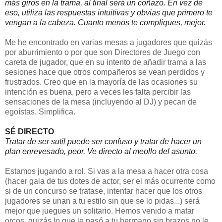
más giros en la trama, al final será un coñazo. En vez de 
eso, utiliza las respuestas intuitivas y obvias que primero te 
vengan a la cabeza. Cuanto menos te compliques, mejor.
Me he encontrado en varias mesas a jugadores que quizás
por aburrimiento o por que son Directores de Juego con
careta de jugador, que en su intento de añadir trama a las
sesiones hace que otros compañeros se vean perdidos y
frustrados. Creo que en la mayoría de las ocasiones su
intención es buena, pero a veces les falta percibir las
sensaciones de la mesa (incluyendo al DJ) y pecan de
egoístas. Simplifica.
SÉ DIRECTO
Tratar de ser sutil puede ser confuso y tratar de hacer un 
plan enrevesado, peor. Ve directo al meollo del asunto.
Estamos jugando a rol. Si vas a la mesa a hacer otra cosa
(hacer gala de tus dotes de actor, ser el más ocurrente como
si de un concurso se tratase, intentar hacer que los otros
jugadores se unan a tu estilo sin que se lo pidas...) será
mejor que juegues un solitario. Hemos venido a matar
orcos, quizás lo que le pasó a tu hermano sin brazos no le