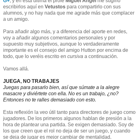
G+
, y en esta última el profe
MIguel Ángel
me sugirió
escribirlos aquí en
Vetustos
para compartirlo con sus
alumnos, y no hay nada que me agrade más que complacer
a un amigo.
Para añadir algo más, y a diferencia del aporte en redes,
voy a añadir algunos comentarios personales y por
supuesto muy subjetivos, aunque lo verdaderamente
importante es el consejo del amigo Hutton por encima de
todo, que lo veréis escrito en
cursiva
a continuación.
Vamos allá.
JUEGA, NO TRABAJES
Juegas para pasarlo bien, así que súmate a la alegre 
masacre y diviértete con ella. No es un trabajo, ¿no? 
Entonces no te ralles demasiado con esto.
Esta reflexión la veo útil tanto para directores de juego como
jugadores. De los primeros algunos hablan de presión a la
hora de plantear una partida. Se exigen demasiado. Soy de
los que creen que el rol no deja de ser un juego, y cuando
se deja de jugar es mejor cambiar de mentalidad.