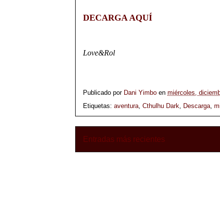
DECARGA AQUÍ
Love&Rol
Publicado por
Dani Yimbo
en
miércoles, diciem
Etiquetas:
aventura
,
Cthulhu Dark
,
Descarga
,
m
Entradas más recientes
Sus