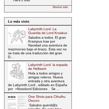
Hace 2 días
Mostrar todo
Lo más visto
Labyrinth Lord: La
Guarida de Lord Kroakus
Saludos a todos. El gran
Krampus trae por
Navidad una aventura de
mazmorreo bajo el brazo. Esta vez no
se trata de una traducción del gran
D...
Labyrinth Lord: la espada
de Hellisent
Hola a todos amigos y
amigas roleros. Nueva
entrada y otra aventura
de Labyrinth Lord , editado en España
por +Nosolorol Ediciones . Se ...
One Shots para Cthulhu
Oscuro
Saludos querid@s
roler@s. En este blog