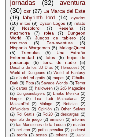
jornadas
(32)
aventura
(30)
osr
(27)
La Marca del Este
(18)
labyrinth lord
(14)
ayudas
(10)
mitos
(9)
Dyson Logos
(8)
relato
(8)
Nosolorol
(7)
Reseña
(7)
mazmorra
(7)
rolea
(7)
Dungeon
World
(6)
Juegos de tablero
(6)
recursos
(6)
Fan-aventura
(5)
Hispania Wargames
(5)
MalagaQuest
(5)
Tremulus
(5)
Una Extraña
Enfermedad
(5)
fotos
(5)
hojas de
personaje
(5)
tierra de nadie
(5)
Desafío de los 30 Días
(4)
Heroquest
(4)
World of Dungeons
(4)
World of Fantasy
(4)
día del rol gratis
(4)
mapas
(4)
Cthulhu
Dark
(3)
Pbta
(3)
Savage Worlds
(3)
Terror
(3)
cartas
(3)
halloween
(3)
2d6 Magazine
(2)
Dungeonslayers
(2)
Eneko Menika
(2)
Harper
(2)
Lex Ludi Malacitana
(2)
MalakaRol
(2)
Málaga
(2)
Noticias
(2)
Offwolders
(2)
Opinión
(2)
Other Selves
(2)
Rol Gratis
(2)
Rol20
(2)
descargas
(2)
ejemplo de juego
(2)
emisión
(2)
informe
(2)
las Mansiones de la Locura
(2)
master
(2)
net con
(2)
paths peculiar
(2)
podcast
(2)
teoría
(2)
testeo
(2)
tokens
(2)
Aaron