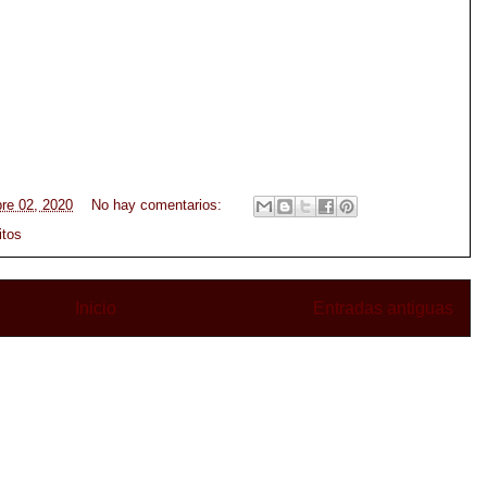
bre 02, 2020
No hay comentarios:
itos
Inicio
Entradas antiguas
cribirse a:
Entradas (Atom)