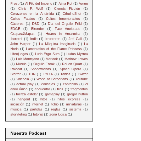
Frost
(1)
Al Filo del Imperio
(1)
Alma Rol
(1)
Aoren
(1)
Chris P. Wolf
(1)
Ciencia Ficción
(1)
Corazones en la Antártida
(1)
CthulhuShot
(1)
Cultos Fatales
(1)
Cultos Innombrables
(1)
Cáceres
(1)
D&D
(1)
Día del Orgullo Friki
(1)
EDGE
(1)
Eirendor
(1)
Fate Acelerado
(1)
Grapas&Mapas
(1)
Hearts in Antarctica
(1)
Iberorol
(1)
Indie
(1)
Irruptores
(1)
Jeff Call
(1)
John Harper
(1)
La Máquina Imaginaria
(1)
La
Noria
(1)
Lamentation of the Flame Princess
(1)
Librojuegos
(1)
Ludo Ergo Sum
(1)
Ludus Myrtea
(1)
Luis Montejano
(1)
Marlock
(1)
Mathew Lowes
(1)
Murcia
(1)
Orgullo Freak
(1)
Rol en Quart
(1)
Rolecat
(1)
Shadowlands
(1)
Space Opera
(1)
Starter
(1)
TDN
(1)
TYD-6
(1)
Tablas
(1)
Twitter
(1)
Valencia
(1)
World of Barbarians
(1)
Youtube
(1)
actual play
(1)
consejos
(1)
contenido
(1)
el
anillo único
(1)
encuentro
(1)
fitos
(1)
fragmentos
(1)
fuerza estelar
(1)
gameplay
(1)
gregor hutton
(1)
hangout
(1)
hitos
(1)
hitos express
(1)
iniciación
(1)
internet
(1)
itchio
(1)
miniaturas
(1)
música
(1)
partidas
(1)
reglas
(1)
sistema
(1)
storytelling
(1)
tutorial
(1)
zona lúdica
(1)
Nuestro Podcast