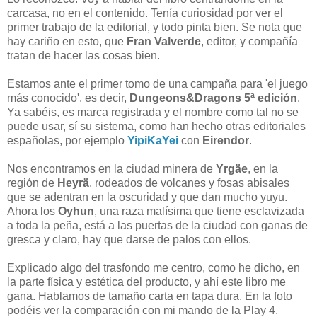
carcasa, no en el contenido. Tenía curiosidad por ver el
primer trabajo de la editorial, y todo pinta bien. Se nota que
hay cariño en esto, que
Fran Valverde
, editor, y compañía
tratan de hacer las cosas bien.
Estamos ante el primer tomo de una campaña para 'el juego
más conocido', es decir,
Dungeons&Dragons 5ª edición
.
Ya sabéis, es marca registrada y el nombre como tal no se
puede usar, sí su sistema, como han hecho otras editoriales
españolas, por ejemplo
YipiKaYei
con
Eirendor
.
Nos encontramos en la ciudad minera de
Yrgäe
, en la
región de
Heyrä
, rodeados de volcanes y fosas abisales
que se adentran en la oscuridad y que dan mucho yuyu.
Ahora los
Oyhun
, una raza malísima que tiene esclavizada
a toda la peña, está a las puertas de la ciudad con ganas de
gresca y claro, hay que darse de palos con ellos.
Explicado algo del trasfondo me centro, como he dicho, en
la parte física y estética del producto, y ahí este libro me
gana. Hablamos de tamaño carta en tapa dura. En la foto
podéis ver la comparación con mi mando de la Play 4.