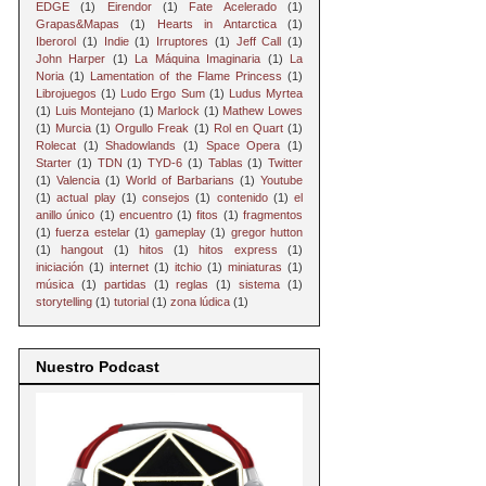
EDGE
(1)
Eirendor
(1)
Fate Acelerado
(1)
Grapas&Mapas
(1)
Hearts in Antarctica
(1)
Iberorol
(1)
Indie
(1)
Irruptores
(1)
Jeff Call
(1)
John Harper
(1)
La Máquina Imaginaria
(1)
La
Noria
(1)
Lamentation of the Flame Princess
(1)
Librojuegos
(1)
Ludo Ergo Sum
(1)
Ludus Myrtea
(1)
Luis Montejano
(1)
Marlock
(1)
Mathew Lowes
(1)
Murcia
(1)
Orgullo Freak
(1)
Rol en Quart
(1)
Rolecat
(1)
Shadowlands
(1)
Space Opera
(1)
Starter
(1)
TDN
(1)
TYD-6
(1)
Tablas
(1)
Twitter
(1)
Valencia
(1)
World of Barbarians
(1)
Youtube
(1)
actual play
(1)
consejos
(1)
contenido
(1)
el
anillo único
(1)
encuentro
(1)
fitos
(1)
fragmentos
(1)
fuerza estelar
(1)
gameplay
(1)
gregor hutton
(1)
hangout
(1)
hitos
(1)
hitos express
(1)
iniciación
(1)
internet
(1)
itchio
(1)
miniaturas
(1)
música
(1)
partidas
(1)
reglas
(1)
sistema
(1)
storytelling
(1)
tutorial
(1)
zona lúdica
(1)
Nuestro Podcast