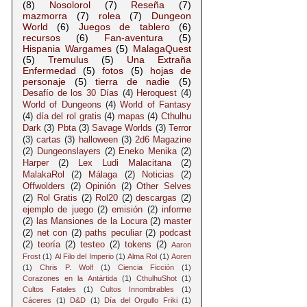
(8)
Nosolorol
(7)
Reseña
(7)
mazmorra
(7)
rolea
(7)
Dungeon
World
(6)
Juegos de tablero
(6)
recursos
(6)
Fan-aventura
(5)
Hispania Wargames
(5)
MalagaQuest
(5)
Tremulus
(5)
Una Extraña
Enfermedad
(5)
fotos
(5)
hojas de
personaje
(5)
tierra de nadie
(5)
Desafío de los 30 Días
(4)
Heroquest
(4)
World of Dungeons
(4)
World of Fantasy
(4)
día del rol gratis
(4)
mapas
(4)
Cthulhu
Dark
(3)
Pbta
(3)
Savage Worlds
(3)
Terror
(3)
cartas
(3)
halloween
(3)
2d6 Magazine
(2)
Dungeonslayers
(2)
Eneko Menika
(2)
Harper
(2)
Lex Ludi Malacitana
(2)
MalakaRol
(2)
Málaga
(2)
Noticias
(2)
Offwolders
(2)
Opinión
(2)
Other Selves
(2)
Rol Gratis
(2)
Rol20
(2)
descargas
(2)
ejemplo de juego
(2)
emisión
(2)
informe
(2)
las Mansiones de la Locura
(2)
master
(2)
net con
(2)
paths peculiar
(2)
podcast
(2)
teoría
(2)
testeo
(2)
tokens
(2)
Aaron
Frost
(1)
Al Filo del Imperio
(1)
Alma Rol
(1)
Aoren
(1)
Chris P. Wolf
(1)
Ciencia Ficción
(1)
Corazones en la Antártida
(1)
CthulhuShot
(1)
Cultos Fatales
(1)
Cultos Innombrables
(1)
Cáceres
(1)
D&D
(1)
Día del Orgullo Friki
(1)