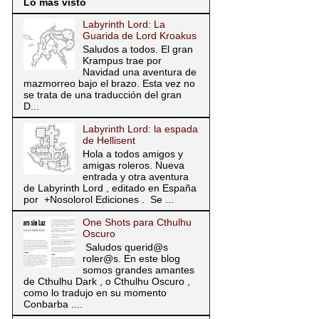
Lo más visto
Labyrinth Lord: La
Guarida de Lord Kroakus
Saludos a todos. El gran
Krampus trae por
Navidad una aventura de
mazmorreo bajo el brazo. Esta vez no
se trata de una traducción del gran
D...
Labyrinth Lord: la espada
de Hellisent
Hola a todos amigos y
amigas roleros. Nueva
entrada y otra aventura
de Labyrinth Lord , editado en España
por +Nosolorol Ediciones . Se ...
One Shots para Cthulhu
Oscuro
Saludos querid@s
roler@s. En este blog
somos grandes amantes
de Cthulhu Dark , o Cthulhu Oscuro ,
como lo tradujo en su momento
Conbarba ....