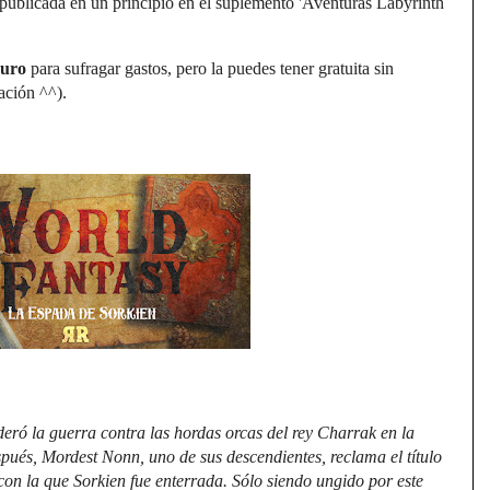
, publicada en un principio en el suplemento 'Aventuras Labyrinth
euro
para sufragar gastos, pero la puedes tener gratuita sin
ción ^^).
eró la guerra contra las hordas orcas del rey Charrak en la
spués, Mordest Nonn, uno de sus descendientes, reclama el título
con la que Sorkien fue enterrada. Sólo siendo ungido por este