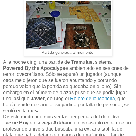
Partida generada al momento.
A la noche dirigí una partida de
Tremulus
, sistema
Powered By the Apocalypse
ambientado en sesiones de
terror lovecraftiano. Sólo se apuntó un jugador (aunque
otros me dijeron que se fueron apuntando y borrando
porque veían que la partida se quedaba en el aire). Sin
embargo en el número de plazas puse que se podía jugar
uno, así que
Javier
, de Blog el
Rolero de la Mancha
, que
había tenido que anular su partida por falta de personal, se
sentó en la mesa.
De este modo pudimos ver las peripecias del detective
Jackie Boy
en la vieja
Arkham
, un feo asunto en el que un
profesor de universidad buscaba una extraña tablilla de
plata que había dejado en manos de una 'amiga'. Jackie