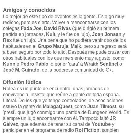
Amigos y conocidos
Lo mejor de este tipo de eventos es la gente. Es algo muy
redicho, pero es cierto. Volver a reencontrarse con los
colegas
Fada Joe
,
David Rivas
(que dirigió su primera
partida en jornadas,
Kult
, y le fue de lujo),
Joan Jonsan
y
Rex
fue un lujo. Una pena que no pudiera venir otro de los
habituales en el
Grupo Maruja
,
Maik
, pero su regreso será
a buen seguro por todo lo alto. Después me pude cruzar con
otros habituales con los que me siento muy a gusto, como
Kunn
o
Pedro Pablo
, o poner 'cara' a
Wraith
Sentinel
o
José M. Guirado
, de la poderosa comunidad de G+.
Difusión lúdica
Rolea es un punto de encuentro, unas jornadas de
convivencia, insisto, que reúne a gente de toda españa.
Literal. De los que yo tengo controlados, de asociaciones
estuvo la gente de
MalagaQuest
, como
Juan Tilmost
, su
'presi', que jugó conmigo una partida de Dungeon World. Es
siempre un lujo encontrarme con él. Tampoco faltó
JR
Gálvez
, que además de tener su canal de
Youtube
y
participar en el programa de radio
Rol Fiction,
también