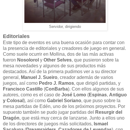
Servidor, dirigiendo
Editoriales
Este tipo de eventos es una buena ocasión para contar con
la presencia de editoriales y creadores de juego en general.
Como suele ocurrir en Mollina, dos de las más activas
fueron
Nosolorol
y
Other Selves
, que pusieron sobre la
mesa novedades y algunos de sus productos más
destacados. Así de la primera pudimos ver a su director
general,
Manuel J. Sueiro
, creador además de varios
juegos, así como
Pedro J. Ramos
, que dirigió partidas, y
Francisco Castillo
(
ConBarba
). Con ellos algunos de sus
autores, como es el caso de
José Lomo
(
Espinas
,
Antiguo
y Colosal
), así como
Gabriel Soriano
, que puso sobre la
mesa partidas de Edén, uno de los próximos proyectos. Por
supuesto también se pudo jugar partidas del
Resurgir del
Dragón
, que está muy cerca de lanzarse. Junto a ellos uno
de los directores de juegos más solicitados,
Ismael
Sacaluga
(
Dreamraiders
,
Cazadores de Leyendas
), con