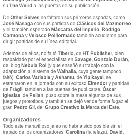
su
The Weird
a las puertas de su publicación.
De
Other Selves
no faltaron sus primeros espadas, como
José Masaga
con sus partidas de
Clásicos del Mazmorreo
y el también esperado
Máscaras del Imperio
.
Rodrigo
Carmona
y
Velasco Poliformado
también acudieron para
dirigir partidas de su línea editorial.
Además de ellos, no faltó
Tiberio
, de
HT Publisher
, bien
respaldado por el especialista en
Savage
,
Gonzalo Durán
,
del blog
Nebula Rol
(y que enseñó su trabajo con la
adaptación al sistema de
Walhalla
, cuya gente tampoco
faltó).
Carlos Variable
y
Ashamu
, de
Yipikayei
, se
estrenaron en la jornada con su exitoso
Eirendor
y partidas
de
Frágil
, también a las puertas de publicarse.
Óscar
Iglesias
, de
Psilan
, puso sobre la mesa algunos de sus
juegos y prototipos, y también se dejó ver de forma fugaz el
gran
Pedro Gil
, del
Grupo Creativo la Marca del Este
.
Organizadores
Todo este maravilloso jaleo no habría sido posible sin el
trabajo de los organizadores:
Carolina
(la jefaza),
David
,