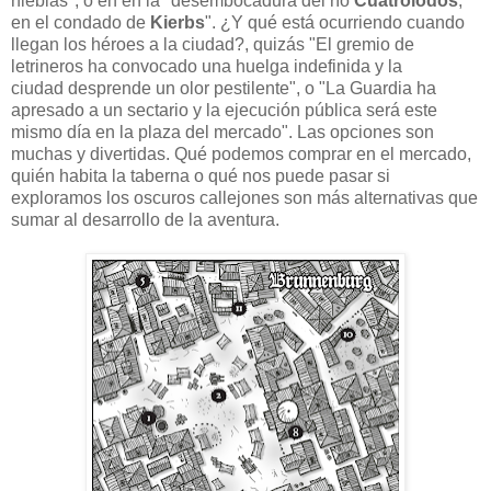
nieblas", o en en la "desembocadura del río
Cuatro
lodos
,
en el condado de
Kierbs
". ¿Y qué está ocurriendo cuando
llegan los héroes a la ciudad?, quizás "
El gremio de
letrineros ha convocado
una huelga indefinida y la
ciudad
desprende un olor pestilente", o "La Guardia ha
apresado a un sectario
y la ejecución pública será este
mismo
día en la plaza del mercado". Las opciones son
muchas y divertidas. Qué podemos comprar en el mercado,
quién habita la taberna o qué nos puede pasar si
exploramos los oscuros callejones son más alternativas que
sumar al desarrollo de la aventura.