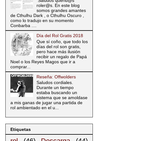
Saludos querid@s
roler@s. En este blog
somos grandes amantes
de Cthulhu Dark , o Cthulhu Oscuro ,
como lo tradujo en su momento
Conbarba ....
Día del Rol Gratis 2018
Que sí coño, que todo los
días del rol son gratis,
pero hace más ilusión
recibir un regalo de Papá
Noel o los Reyes Magos que ir a
comprar...
Reseña: Offwolders
Saludos cordiales.
Durante un tiempo
estaba buscando un
sistema que se amoldase
a mis ganas de jugar una partida de
rol ambientado en el u...
Etiquetas
rol
(46)
Descarga
(44)