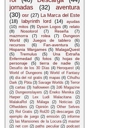
jornadas
(32)
aventura
(30)
osr
(27)
La Marca del Este
(18)
labyrinth lord
(14)
ayudas
(10)
mitos
(9)
Dyson Logos
(8)
relato
(8)
Nosolorol
(7)
Reseña
(7)
mazmorra
(7)
rolea
(7)
Dungeon
World
(6)
Juegos de tablero
(6)
recursos
(6)
Fan-aventura
(5)
Hispania Wargames
(5)
MalagaQuest
(5)
Tremulus
(5)
Una Extraña
Enfermedad
(5)
fotos
(5)
hojas de
personaje
(5)
tierra de nadie
(5)
Desafío de los 30 Días
(4)
Heroquest
(4)
World of Dungeons
(4)
World of Fantasy
(4)
día del rol gratis
(4)
mapas
(4)
Cthulhu
Dark
(3)
Pbta
(3)
Savage Worlds
(3)
Terror
(3)
cartas
(3)
halloween
(3)
2d6 Magazine
(2)
Dungeonslayers
(2)
Eneko Menika
(2)
Harper
(2)
Lex Ludi Malacitana
(2)
MalakaRol
(2)
Málaga
(2)
Noticias
(2)
Offwolders
(2)
Opinión
(2)
Other Selves
(2)
Rol Gratis
(2)
Rol20
(2)
descargas
(2)
ejemplo de juego
(2)
emisión
(2)
informe
(2)
las Mansiones de la Locura
(2)
master
(2)
net con
(2)
paths peculiar
(2)
podcast