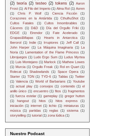
(2)
teoría
(2)
testeo
(2)
tokens
(2)
Aaron
Frost
(1)
Al Filo del Imperio
(1)
Alma Rol
(1)
Aoren
(1)
Chris P. Wolf
(1)
Ciencia Ficción
(1)
Corazones en la Antártida
(1)
CthulhuShot
(1)
Cultos Fatales
(1)
Cultos Innombrables
(1)
Cáceres
(1)
D&D
(1)
Día del Orgullo Friki
(1)
EDGE
(1)
Eirendor
(1)
Fate Acelerado
(1)
Grapas&Mapas
(1)
Hearts in Antarctica
(1)
Iberorol
(1)
Indie
(1)
Irruptores
(1)
Jeff Call
(1)
John Harper
(1)
La Máquina Imaginaria
(1)
La
Noria
(1)
Lamentation of the Flame Princess
(1)
Librojuegos
(1)
Ludo Ergo Sum
(1)
Ludus Myrtea
(1)
Luis Montejano
(1)
Marlock
(1)
Mathew Lowes
(1)
Murcia
(1)
Orgullo Freak
(1)
Rol en Quart
(1)
Rolecat
(1)
Shadowlands
(1)
Space Opera
(1)
Starter
(1)
TDN
(1)
TYD-6
(1)
Tablas
(1)
Twitter
(1)
Valencia
(1)
World of Barbarians
(1)
Youtube
(1)
actual play
(1)
consejos
(1)
contenido
(1)
el
anillo único
(1)
encuentro
(1)
fitos
(1)
fragmentos
(1)
fuerza estelar
(1)
gameplay
(1)
gregor hutton
(1)
hangout
(1)
hitos
(1)
hitos express
(1)
iniciación
(1)
internet
(1)
itchio
(1)
miniaturas
(1)
música
(1)
partidas
(1)
reglas
(1)
sistema
(1)
storytelling
(1)
tutorial
(1)
zona lúdica
(1)
Nuestro Podcast