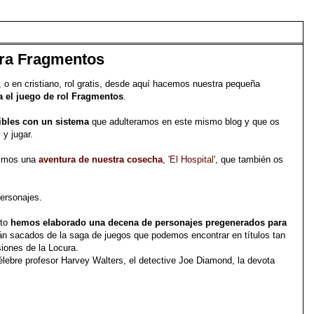
ara Fragmentos
 o en cristiano, rol gratis, desde aquí hacemos nuestra pequeña
a el juego de rol Fragmentos
.
ibles con un sistema
que adulteramos en este mismo blog y que os
 y jugar.
cimos una
aventura de nuestra cosecha
, 'El Hospital'
, que también os
personajes.
eto
hemos elaborado una decena de personajes pregenerados para
án sacados de la saga de juegos que podemos encontrar en títulos tan
iones de la Locura.
élebre profesor Harvey Walters, el detective Joe Diamond, la devota