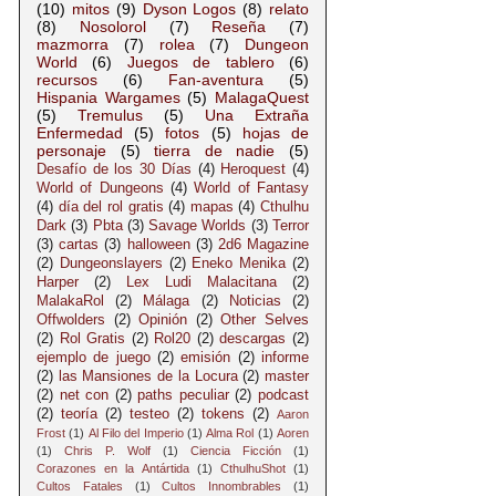
(10)
mitos
(9)
Dyson Logos
(8)
relato
(8)
Nosolorol
(7)
Reseña
(7)
mazmorra
(7)
rolea
(7)
Dungeon
World
(6)
Juegos de tablero
(6)
recursos
(6)
Fan-aventura
(5)
Hispania Wargames
(5)
MalagaQuest
(5)
Tremulus
(5)
Una Extraña
Enfermedad
(5)
fotos
(5)
hojas de
personaje
(5)
tierra de nadie
(5)
Desafío de los 30 Días
(4)
Heroquest
(4)
World of Dungeons
(4)
World of Fantasy
(4)
día del rol gratis
(4)
mapas
(4)
Cthulhu
Dark
(3)
Pbta
(3)
Savage Worlds
(3)
Terror
(3)
cartas
(3)
halloween
(3)
2d6 Magazine
(2)
Dungeonslayers
(2)
Eneko Menika
(2)
Harper
(2)
Lex Ludi Malacitana
(2)
MalakaRol
(2)
Málaga
(2)
Noticias
(2)
Offwolders
(2)
Opinión
(2)
Other Selves
(2)
Rol Gratis
(2)
Rol20
(2)
descargas
(2)
ejemplo de juego
(2)
emisión
(2)
informe
(2)
las Mansiones de la Locura
(2)
master
(2)
net con
(2)
paths peculiar
(2)
podcast
(2)
teoría
(2)
testeo
(2)
tokens
(2)
Aaron
Frost
(1)
Al Filo del Imperio
(1)
Alma Rol
(1)
Aoren
(1)
Chris P. Wolf
(1)
Ciencia Ficción
(1)
Corazones en la Antártida
(1)
CthulhuShot
(1)
Cultos Fatales
(1)
Cultos Innombrables
(1)