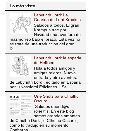
Lo más visto
Labyrinth Lord: La
Guarida de Lord Kroakus
Saludos a todos. El gran
Krampus trae por
Navidad una aventura de
mazmorreo bajo el brazo. Esta vez no
se trata de una traducción del gran
D...
Labyrinth Lord: la espada
de Hellisent
Hola a todos amigos y
amigas roleros. Nueva
entrada y otra aventura
de Labyrinth Lord , editado en España
por +Nosolorol Ediciones . Se ...
One Shots para Cthulhu
Oscuro
Saludos querid@s
roler@s. En este blog
somos grandes amantes
de Cthulhu Dark , o Cthulhu Oscuro ,
como lo tradujo en su momento
Conbarba ....