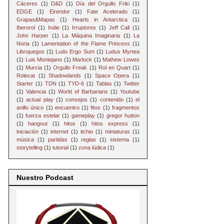
Cáceres
(1)
D&D
(1)
Día del Orgullo Friki
(1)
EDGE
(1)
Eirendor
(1)
Fate Acelerado
(1)
Grapas&Mapas
(1)
Hearts in Antarctica
(1)
Iberorol
(1)
Indie
(1)
Irruptores
(1)
Jeff Call
(1)
John Harper
(1)
La Máquina Imaginaria
(1)
La
Noria
(1)
Lamentation of the Flame Princess
(1)
Librojuegos
(1)
Ludo Ergo Sum
(1)
Ludus Myrtea
(1)
Luis Montejano
(1)
Marlock
(1)
Mathew Lowes
(1)
Murcia
(1)
Orgullo Freak
(1)
Rol en Quart
(1)
Rolecat
(1)
Shadowlands
(1)
Space Opera
(1)
Starter
(1)
TDN
(1)
TYD-6
(1)
Tablas
(1)
Twitter
(1)
Valencia
(1)
World of Barbarians
(1)
Youtube
(1)
actual play
(1)
consejos
(1)
contenido
(1)
el
anillo único
(1)
encuentro
(1)
fitos
(1)
fragmentos
(1)
fuerza estelar
(1)
gameplay
(1)
gregor hutton
(1)
hangout
(1)
hitos
(1)
hitos express
(1)
iniciación
(1)
internet
(1)
itchio
(1)
miniaturas
(1)
música
(1)
partidas
(1)
reglas
(1)
sistema
(1)
storytelling
(1)
tutorial
(1)
zona lúdica
(1)
Nuestro Podcast