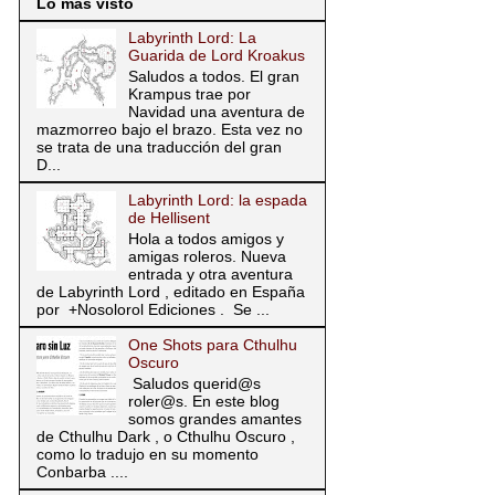
Lo más visto
Labyrinth Lord: La
Guarida de Lord Kroakus
Saludos a todos. El gran
Krampus trae por
Navidad una aventura de
mazmorreo bajo el brazo. Esta vez no
se trata de una traducción del gran
D...
Labyrinth Lord: la espada
de Hellisent
Hola a todos amigos y
amigas roleros. Nueva
entrada y otra aventura
de Labyrinth Lord , editado en España
por +Nosolorol Ediciones . Se ...
One Shots para Cthulhu
Oscuro
Saludos querid@s
roler@s. En este blog
somos grandes amantes
de Cthulhu Dark , o Cthulhu Oscuro ,
como lo tradujo en su momento
Conbarba ....