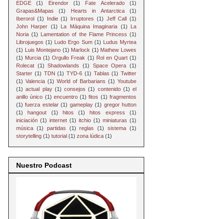
EDGE
(1)
Eirendor
(1)
Fate Acelerado
(1)
Grapas&Mapas
(1)
Hearts in Antarctica
(1)
Iberorol
(1)
Indie
(1)
Irruptores
(1)
Jeff Call
(1)
John Harper
(1)
La Máquina Imaginaria
(1)
La
Noria
(1)
Lamentation of the Flame Princess
(1)
Librojuegos
(1)
Ludo Ergo Sum
(1)
Ludus Myrtea
(1)
Luis Montejano
(1)
Marlock
(1)
Mathew Lowes
(1)
Murcia
(1)
Orgullo Freak
(1)
Rol en Quart
(1)
Rolecat
(1)
Shadowlands
(1)
Space Opera
(1)
Starter
(1)
TDN
(1)
TYD-6
(1)
Tablas
(1)
Twitter
(1)
Valencia
(1)
World of Barbarians
(1)
Youtube
(1)
actual play
(1)
consejos
(1)
contenido
(1)
el
anillo único
(1)
encuentro
(1)
fitos
(1)
fragmentos
(1)
fuerza estelar
(1)
gameplay
(1)
gregor hutton
(1)
hangout
(1)
hitos
(1)
hitos express
(1)
iniciación
(1)
internet
(1)
itchio
(1)
miniaturas
(1)
música
(1)
partidas
(1)
reglas
(1)
sistema
(1)
storytelling
(1)
tutorial
(1)
zona lúdica
(1)
Nuestro Podcast