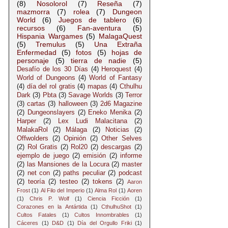
(8)
Nosolorol
(7)
Reseña
(7)
mazmorra
(7)
rolea
(7)
Dungeon
World
(6)
Juegos de tablero
(6)
recursos
(6)
Fan-aventura
(5)
Hispania Wargames
(5)
MalagaQuest
(5)
Tremulus
(5)
Una Extraña
Enfermedad
(5)
fotos
(5)
hojas de
personaje
(5)
tierra de nadie
(5)
Desafío de los 30 Días
(4)
Heroquest
(4)
World of Dungeons
(4)
World of Fantasy
(4)
día del rol gratis
(4)
mapas
(4)
Cthulhu
Dark
(3)
Pbta
(3)
Savage Worlds
(3)
Terror
(3)
cartas
(3)
halloween
(3)
2d6 Magazine
(2)
Dungeonslayers
(2)
Eneko Menika
(2)
Harper
(2)
Lex Ludi Malacitana
(2)
MalakaRol
(2)
Málaga
(2)
Noticias
(2)
Offwolders
(2)
Opinión
(2)
Other Selves
(2)
Rol Gratis
(2)
Rol20
(2)
descargas
(2)
ejemplo de juego
(2)
emisión
(2)
informe
(2)
las Mansiones de la Locura
(2)
master
(2)
net con
(2)
paths peculiar
(2)
podcast
(2)
teoría
(2)
testeo
(2)
tokens
(2)
Aaron
Frost
(1)
Al Filo del Imperio
(1)
Alma Rol
(1)
Aoren
(1)
Chris P. Wolf
(1)
Ciencia Ficción
(1)
Corazones en la Antártida
(1)
CthulhuShot
(1)
Cultos Fatales
(1)
Cultos Innombrables
(1)
Cáceres
(1)
D&D
(1)
Día del Orgullo Friki
(1)