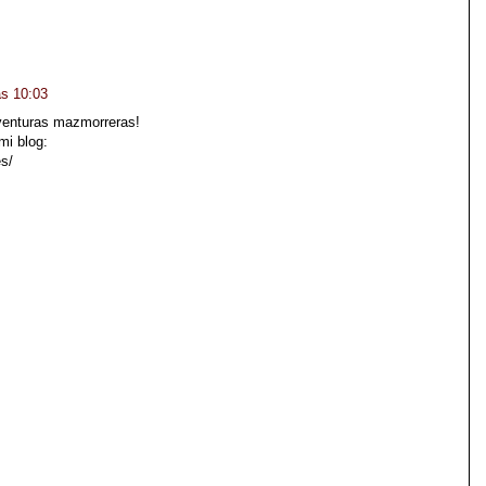
as 10:03
venturas mazmorreras!
mi blog:
es/